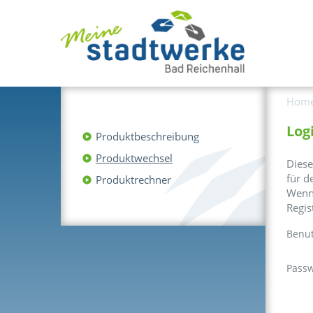
Hom
Log
Produktbeschreibung
Produktwechsel
Diese
für d
Produktrechner
Wenn 
Regis
Benu
Passw