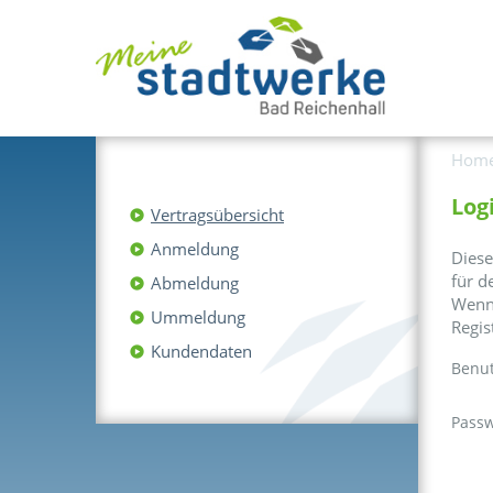
Hom
Log
Vertragsübersicht
Anmeldung
Diese
für d
Abmeldung
Wenn 
Ummeldung
Regis
Kundendaten
Benu
Passw