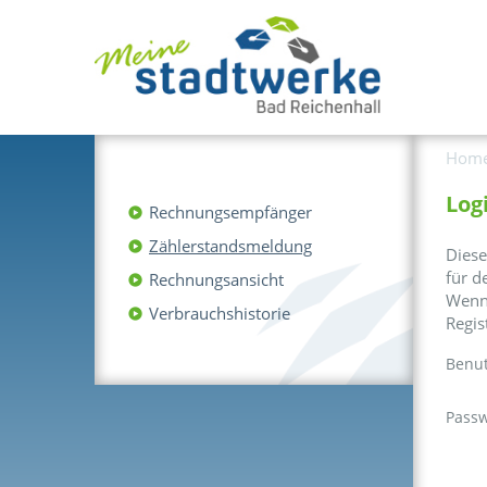
Hom
Log
Rechnungsempfänger
Zählerstandsmeldung
Diese
für d
Rechnungsansicht
Wenn 
Verbrauchshistorie
Regis
Benu
Passw